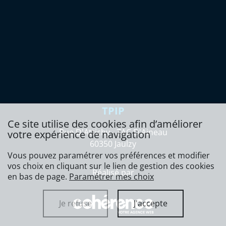
TPIP
Ce site utilise des cookies afin d’améliorer
Rue D'Attichy - ZAC D'Aineau
votre expérience de navigation
60350 Jaulzy
Vous pouvez paramétrer vos préférences et modifier
vos choix en cliquant sur le lien de gestion des cookies
Réalisé par
en bas de page.
Paramétrer mes choix
Je refuse
J'accepte