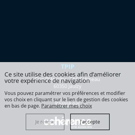
TPIP
Ce site utilise des cookies afin d’améliorer
Rue D'Attichy - ZAC D'Aineau
votre expérience de navigation
60350 Jaulzy
Vous pouvez paramétrer vos préférences et modifier
vos choix en cliquant sur le lien de gestion des cookies
Réalisé par
en bas de page.
Paramétrer mes choix
Je refuse
J'accepte